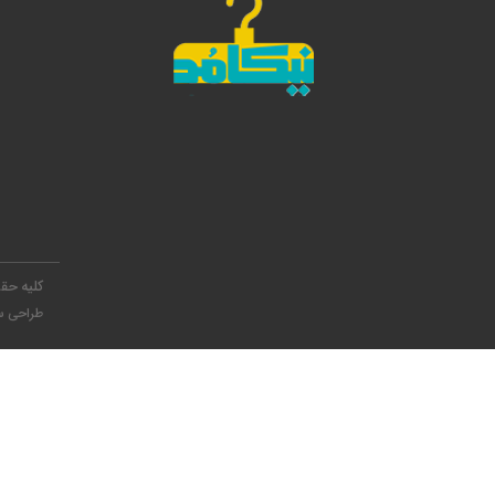
کلیه حق
طراحی س