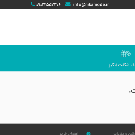
09022557306
info@nikamode.ir
ف شگفت انگیز
.
انین و مقررات
راهنمای خرید