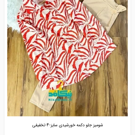
شومیز جلو دکمه خورشیدی سایز-4-تخفیفی