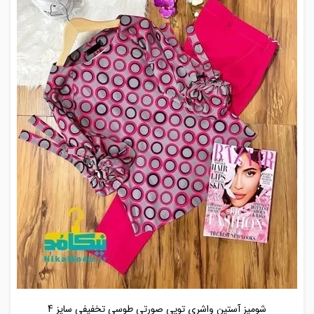
شومیز آستین واشری توپی صورتی طوسی تخفیفی سایز 4