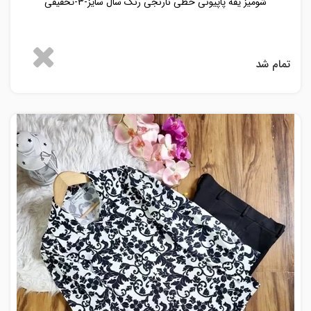
شومیز یقه پاپیونی خطی نارنجی رنگ سال سایز-3-تخفیفی
تمام شد