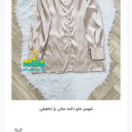
شومیز جلو دکمه ساتن بژ تخفیفی