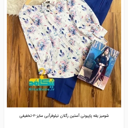
شومیز یقه پاپیونی آستین رگلان نیلوفرآبی سایز-2-تخفیفی