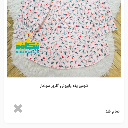
شومیز یقه پاپیونی گلریز سولماز
تمام شد