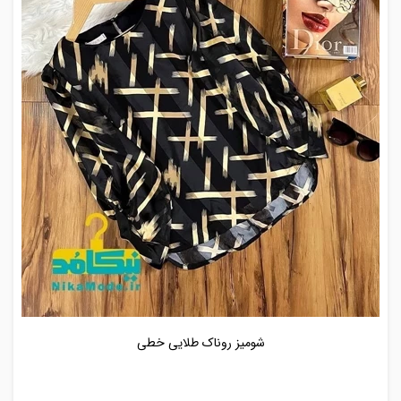
شومیز روناک طلایی خطی