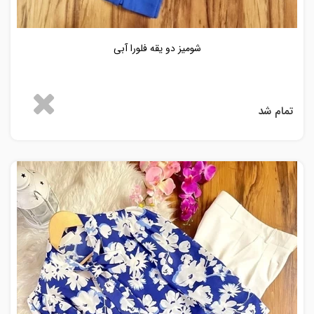
شومیز دو یقه فلورا آبی
تمام شد