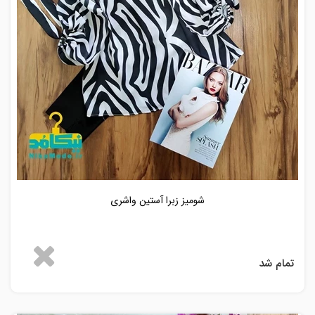
شومیز زبرا آستین واشری
تمام شد