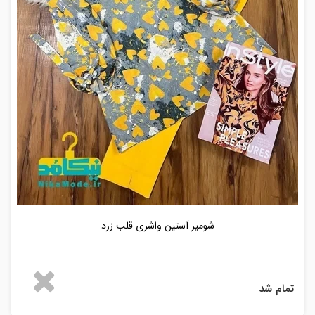
شومیز آستین واشری قلب زرد
تمام شد