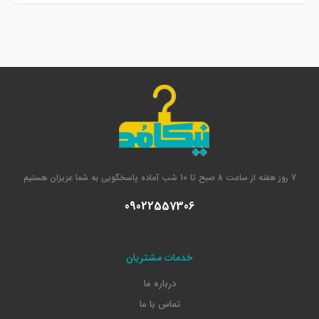
7 روز هفته از ساعت 8 صبح تا 10 شب آماده پاسخگویی به شما عزیزان هستیم
09022557306
خدمات مشتریان
درباره ما
تماس با ما