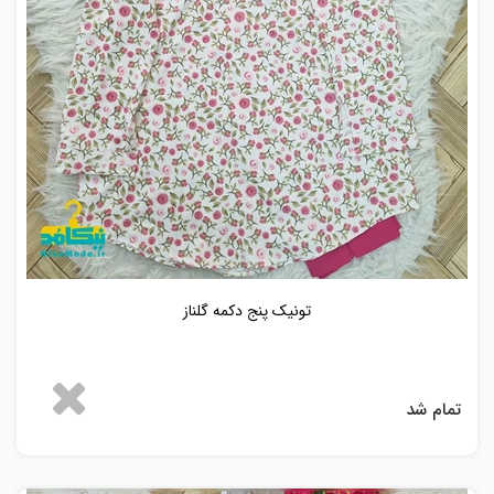
تونیک پنج دکمه گلناز
تمام شد