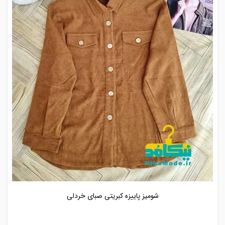
شومیز پاییزه کبریتی صبای خردلی