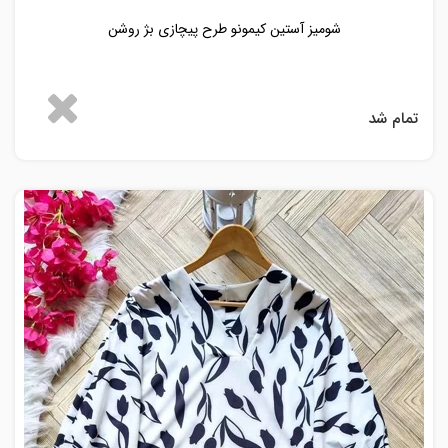
شومیز آستین کیمونو طرح پیچازی بژ روشن
تمام شد