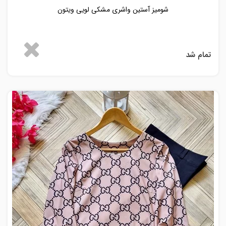
شومیز آستین واشری مشکی لویی ویتون
تمام شد