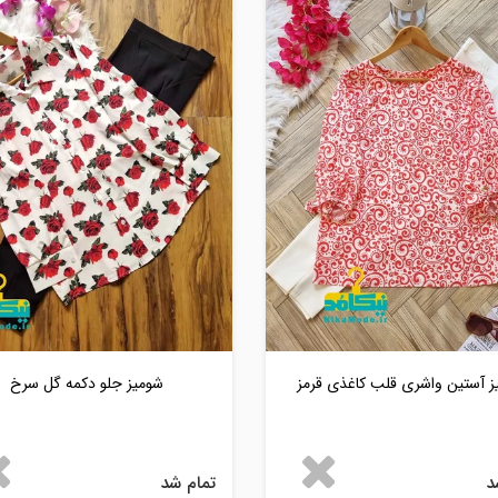
ز آستین واشری قلب کاغذی قرمز
شومیز جلو دکمه گل سرخ
د
تمام شد