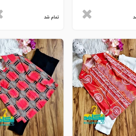
د
تمام شد