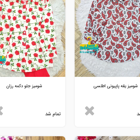
شومیز یقه پاپیونی اطلسی
شومیز جلو دکمه رزان
د
تمام شد