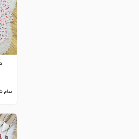
شو
تمام ش