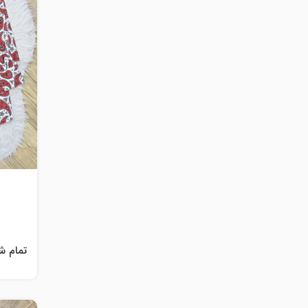
تمام ش