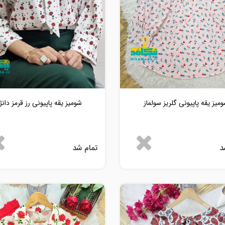
میز یقه پاپیونی گلریز سولماز
شومیز یقه پاپیونی رز قرمز دانژ
د
تمام شد