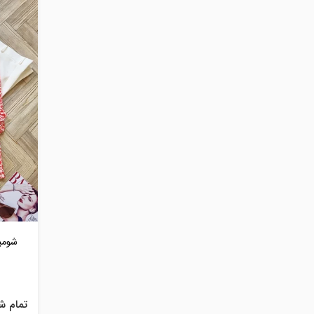
شومی
تمام ش