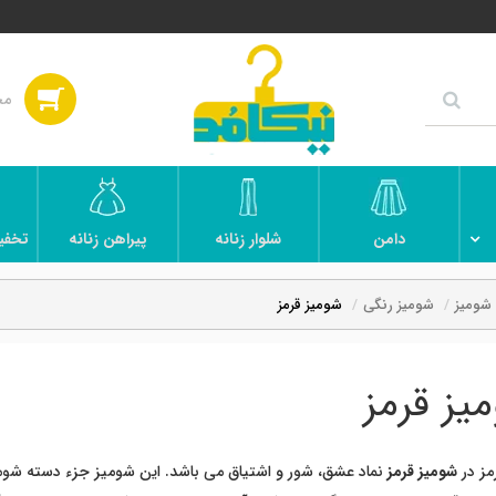
دامن
شلوار زنانه
پیراهن زنانه
تخفی
شومیز
شومیز رنگی
شومیز قرمز
یز قرمز
مز در
شومیز قرمز
نماد عشق، شور و اشتیاق می باشد. این شومیز جزء دسته ش