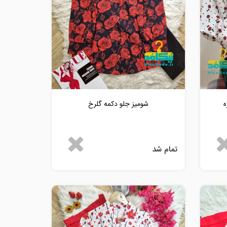
ه
شومیز جلو دکمه گلرخ
تمام شد