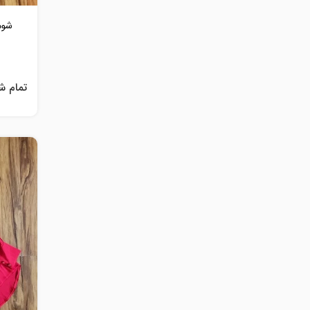
شوم
تمام ش