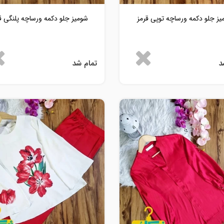
یز جلو دکمه ورساچه توپی قرمز
شومیز جلو دکمه ورساچه پلنگی ق
د
تمام شد