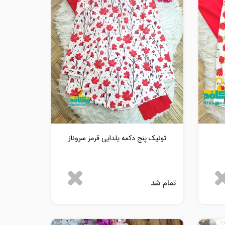
تونیک پنج دکمه یلدایی قرمز سروناز
تمام شد