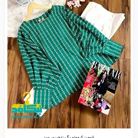
شومیز کیمونو بگ زنجیری سبز