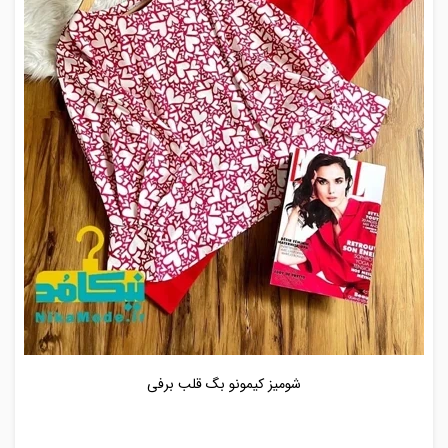
شومیز کیمونو بگ قلب برفی