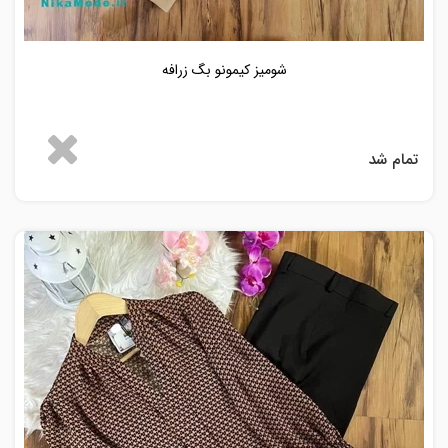
شومیز کیمونو بگ زرافه
تمام شد