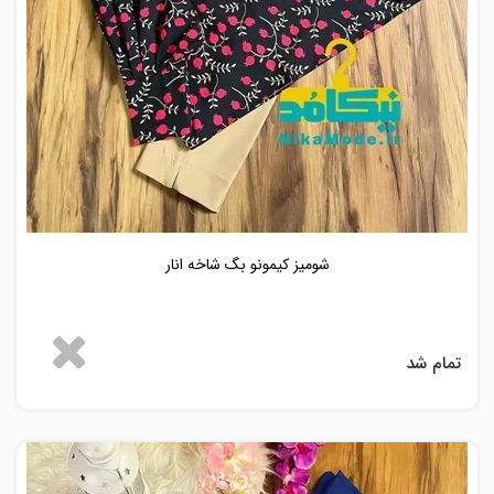
شومیز کیمونو بگ شاخه انار
تمام شد