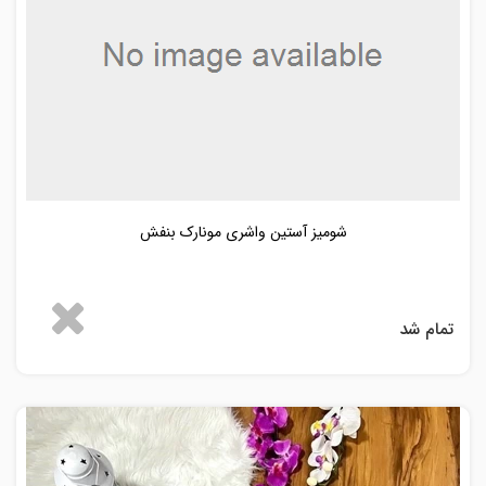
شومیز آستین واشری مونارک بنفش
تمام شد