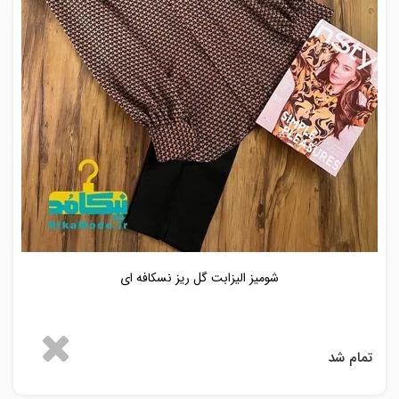
شومیز الیزابت گل ریز نسکافه ای
تمام شد