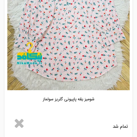
شومیز یقه پاپیونی گلریز سولماز
تمام شد