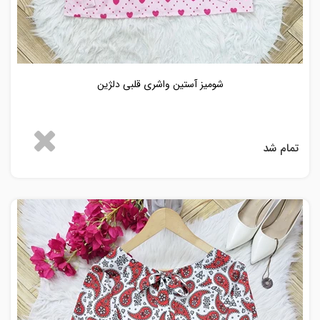
شومیز آستین واشری قلبی دلژین
تمام شد