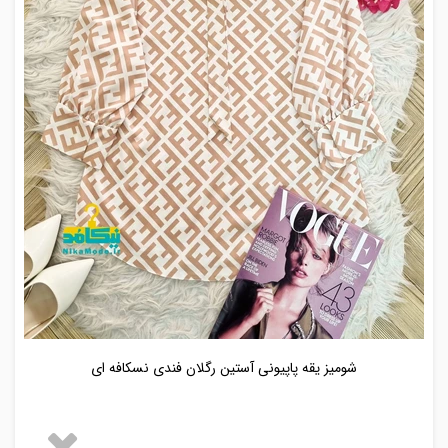
شومیز یقه پاپیونی آستین رگلان فندی نسکافه ای