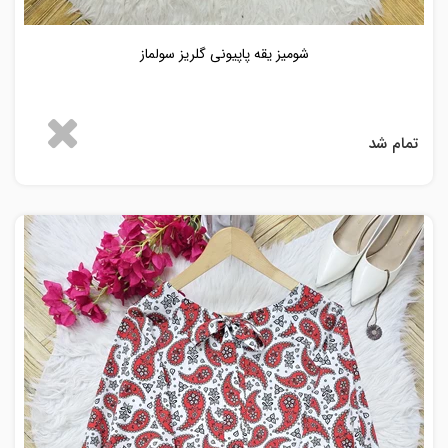
شومیز یقه پاپیونی گلریز سولماز
تمام شد