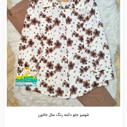
شومیز جلو دکمه رنگ سال خاتون