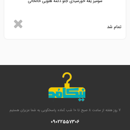
شومیز یقه خورشیدی جلو دکمه هلویی خالخالی
تمام شد
7 روز هفته از ساعت 8 صبح تا 10 شب آماده پاسخگویی به شما عزیزان هستیم
09022557306