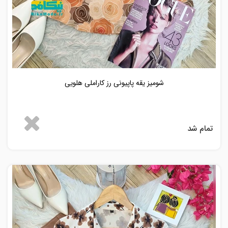
شومیز یقه پاپیونی رز کاراملی هلویی
تمام شد