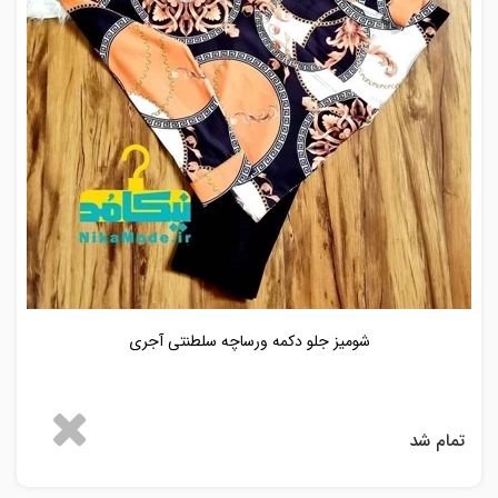
شومیز جلو دکمه ورساچه سلطنتی آجری
تمام شد