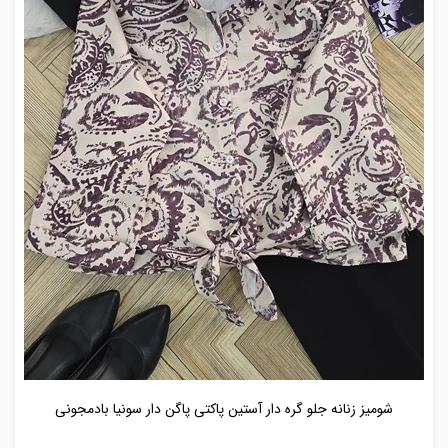
شومیز زنانه جلو گره دار آستین پاکتی پاگن دار سونیا بادمجونی