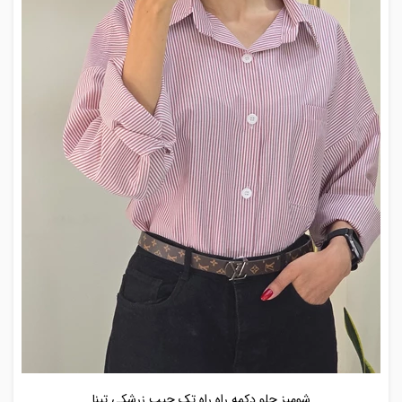
شومیز جلو دکمه راه راه تک جیب زرشکی تینا