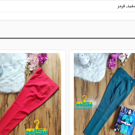
فید
,
قرمز