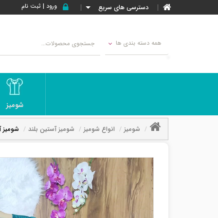
ورود | ثبت نام
دسترسی های سریع
همه دسته بندی ها
شومیز
شومیز
انواع شومیز
شومیز آستین بلند
شومیز آ