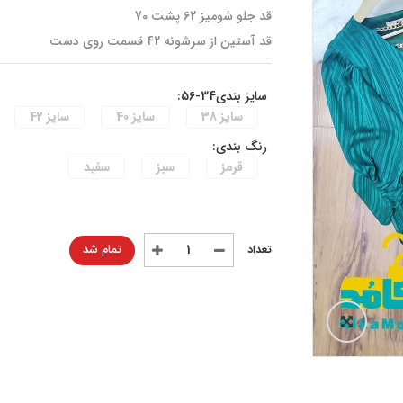
قد جلو شومیز 62 پشت 70
قد آستین از سرشونه 42 قسمت روی دست
سایز بندی34-56:
سایز 38
سایز 40
سایز 42
رنگ بندی:
قرمز
سبز
سفید
تمام شد