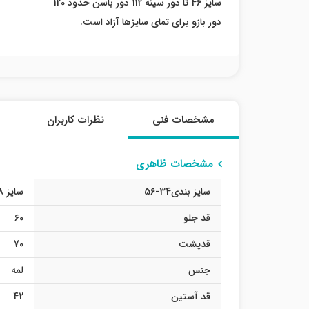
سایز 46 تا دور سینه 112 دور باسن حدود 120
دور بازو برای تمای سایزها آزاد است.
مشخصات فنی
نظرات کاربران
مشخصات ظاهری
سایز بندی34-56
سایز 38
قد جلو
60
قدپشت
70
جنس
لمه
قد آستین
42