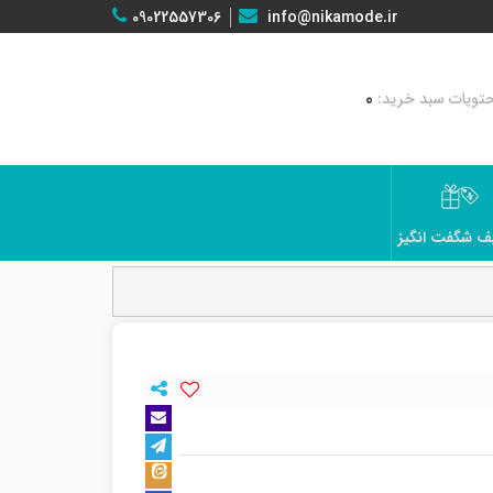
09022557306
info@nikamode.ir
0
ف شگفت انگیز