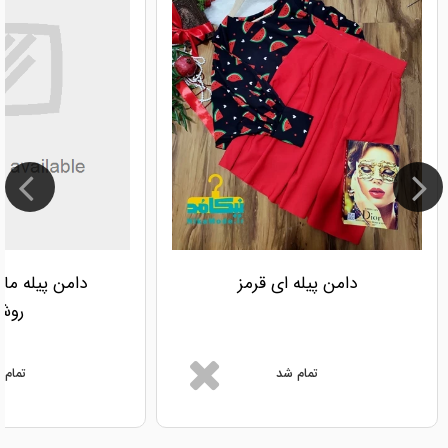
دامن پیله ای قرمز
دامن پیله ماز
روش
تمام شد
تمام 