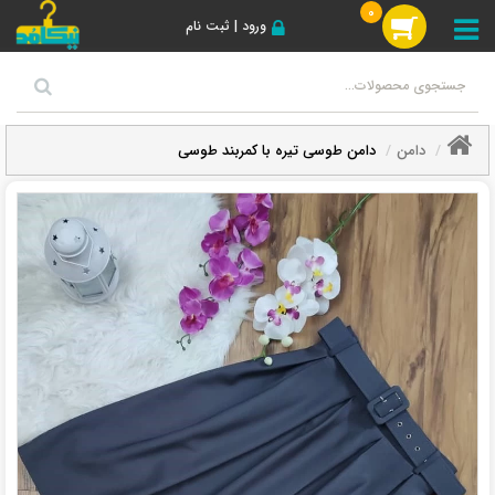
0
ورود | ثبت نام
دامن
دامن طوسی تیره با کمربند طوسی