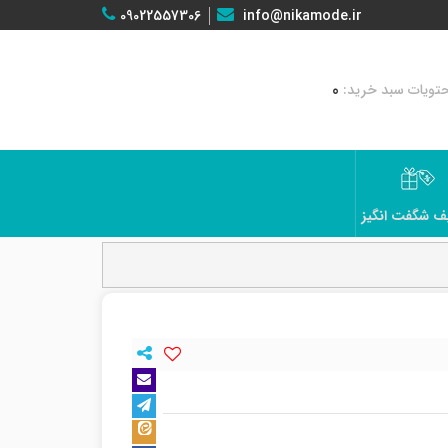
09022557306
info@nikamode.ir
0
ف شگفت انگیز