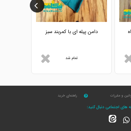
ه
دامن پیله ای با کمربند سبز
تمام شد
انین و مقررات
راهنمای خرید
که های اجتماعی دنبال کنید: