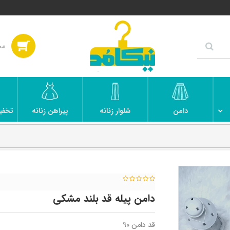
دامن
شلوار زنانه
پیراهن زنانه
تخفی
دامن پیله قد بلند مشکی
قد دامن 90