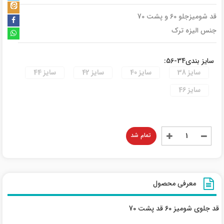
قد شومیزجلو 60 و پشت 70
جنس الیزه ترک
سایز بندی34-56:
سایز 38
سایز 40
سایز 42
سایز 44
سایز 46
تمام شد
معرفی محصول
قد جلوی شومیز 60 قد پشت 70