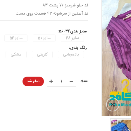
قد جلو شومیز 76 پشت 83
قد آستین از سرشونه 43 قسمت روی دست
سایز بندی34-56:
سایز 48
سایز 50
سایز 52
رنگ بندی:
بادمجانی
کاربنی
مشکی
تمام شد