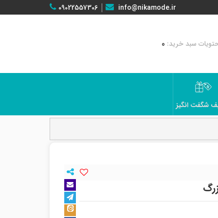
09022557306
info@nikamode.ir
0
ف شگفت انگیز
زرگ