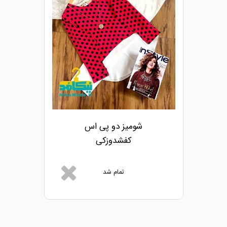
شومیز دو پی اس
کفشدوزکی
تمام شد