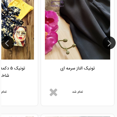
تونیک الناز سرمه ای
تونیک 5
شاخه 
تمام شد
تمام 