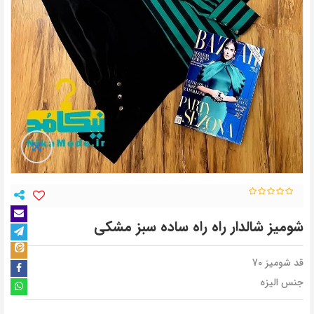
شومیز شالدار راه راه ساده سبز مشکی
قد شومیز 70
جنس الیزه