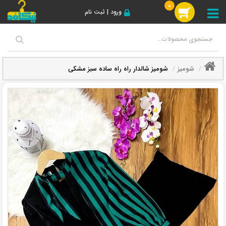
0
ورود | ثبت نام
شومیز
شومیز شالدار راه راه ساده سبز مشکی