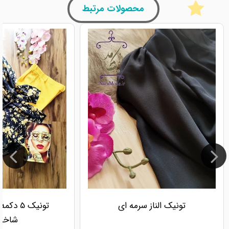
محصولات مرتبط
تونیک الناز سرمه ای
تونیک 5
شاخه 