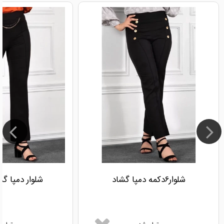
شلوار6دکمه دمپا گشاد
شلوار دمپا گ