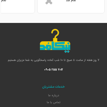
تمام شد
تمام 
7 روز هفته از ساعت 8 صبح تا 10 شب آماده پاسخگویی به شما عزیزان هستیم
0905 255 7012
خدمات مشتریان
درباره ما
تماس با ما