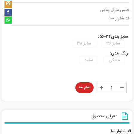
جنس مارال پلاس
قد شلوار 100
سایز بندی34-56:
سایز 36
سایز 38
رنگ بندی:
مشکی
سفید
تمام شد
معرفی محصول
قد شلوار 100