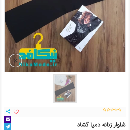
شلوار زنانه دمپا گشاد