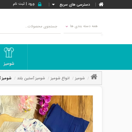
ورود | ثبت نام
دسترسی های سریع
همه دسته بندی ها
شومیز
شومیز
انواع شومیز
شومیز آستین بلند
شومیز آ