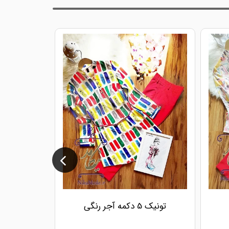
تونیک 5 دکمه آجر رنگی
شومیز آ