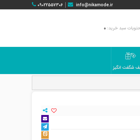
09022557306
info@nikamode.ir
0
ف شگفت انگیز