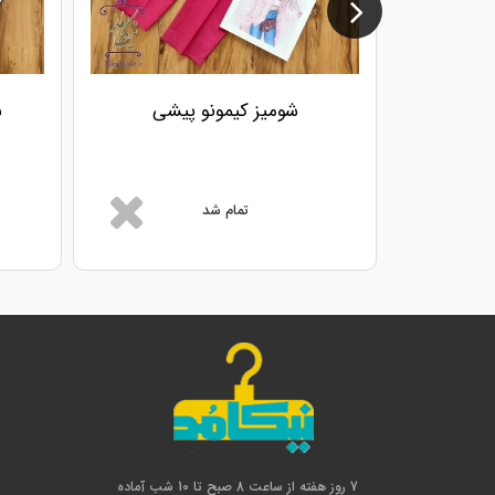
شومیز کیمونو پیشی
ش
تمام شد
7 روز هفته از ساعت 8 صبح تا 10 شب آماده