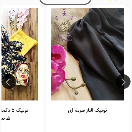
تونیک الناز سرمه ای
تونیک 5
شاخه 