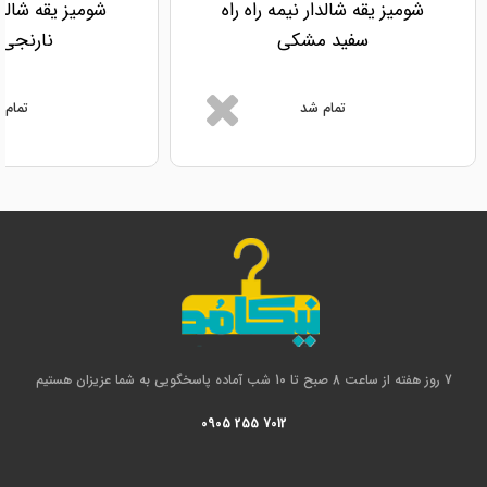
شومیز یقه شالدار نیمه راه راه
شومیز یقه شالدار
سفید مشکی
نارنجی 
تمام شد
تمام 
7 روز هفته از ساعت 8 صبح تا 10 شب آماده پاسخگویی به شما عزیزان هستیم
0905 255 7012