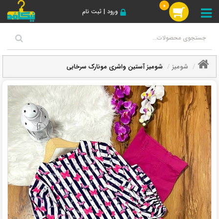
0
ورود | ثبت نام
شومیز
شومیز آستین واشری مونارک سرخابی