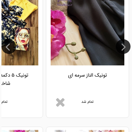
تونیک الناز سرمه ای
تونیک 5
شاخه 
تمام شد
تمام 