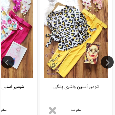
شومیز آستین واشری پلنگی
شومیز آستین 
تمام شد
تمام 