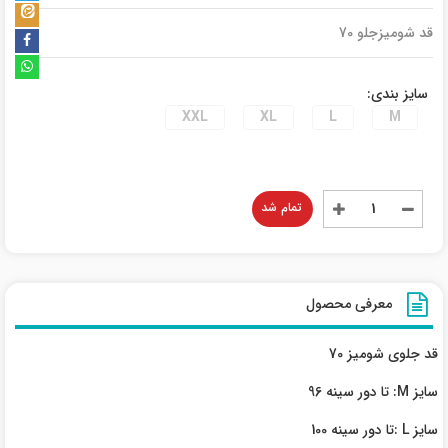
قد شومیزجلو 70
سایز بندی:
XXL
XL
L
M
تمام شد
معرفی محصول
قد جلوی شومیز 70
سایز M: تا دور سینه 96
سایز L :تا دور سینه 100