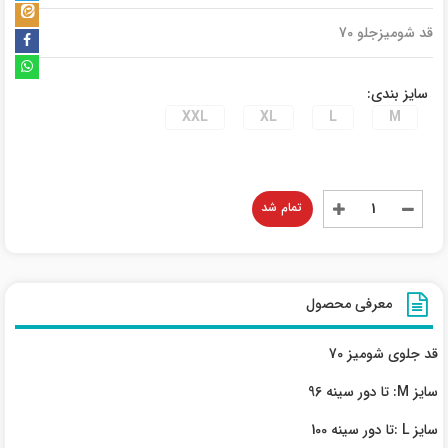
قد شومیزجلو 70
سایز بندی:
XXL
XL
L
M
تمام شد
معرفی محصول
قد جلوی شومیز 70
سایز M: تا دور سینه 96
سایز L :تا دور سینه 100