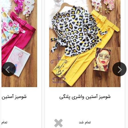
شومیز آستین واشری پلنگی
شومیز آستین 
تمام شد
تمام 