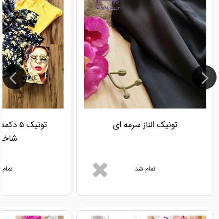
تونیک الناز سرمه ای
تونیک 5
شاخه 
تمام شد
تمام 