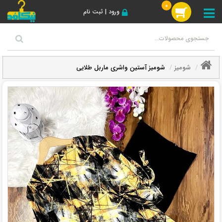
0
ورود | ثبت نام
شومیز
شومیز آستین واشری ماربل طلایی