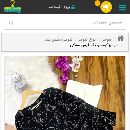
0
ورود | ثبت نام
شومیز
انواع شومیز
شومیز آستین بلند
شومیز کیمونو بگ فیس مشکی