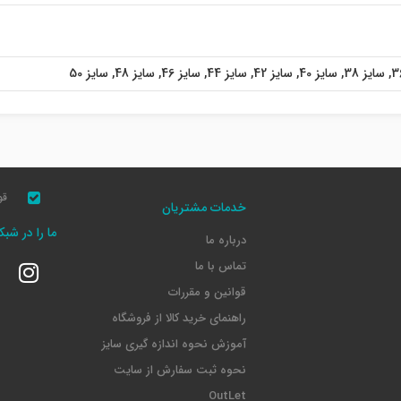
,
سایز 38
,
سایز 40
,
سایز 42
,
سایز 44
,
سایز 46
,
سایز 48
,
سایز 50
قو
خدمات مشتریان
ما را در شب
درباره ما
تماس با ما
قوانین و مقررات
راهنمای خرید کالا از فروشگاه
آموزش نحوه اندازه گیری سایز
نحوه ثبت سفارش از سایت
OutLet