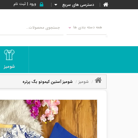
ورود | ثبت نام
دسترسی های سریع
همه دسته بندی ها
شومیز
شومیز
شومیز آستین کیمونو بگ پرتره