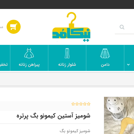
دامن
شلوار زنانه
پیراهن زنانه
تخفی
شومیز آستین کیمونو بگ پرتره
شومیز کیمونو بگ