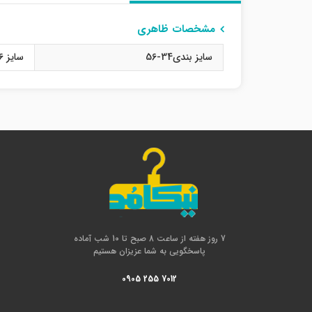
مشخصات ظاهری
سایز بندی34-56
سایز 36
7 روز هفته از ساعت 8 صبح تا 10 شب آماده
پاسخگویی به شما عزیزان هستیم
0905 255 7012