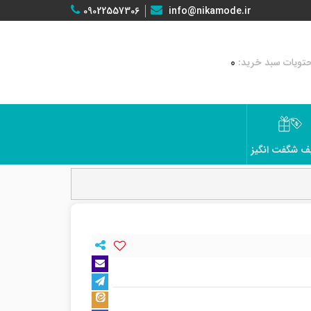
09022557306
info@nikamode.ir
0
ف شگفت انگیز