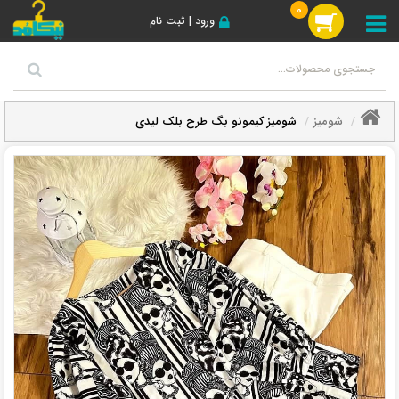
0
ورود | ثبت نام
شومیز
شومیز کیمونو بگ طرح بلک لیدی