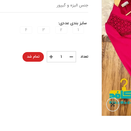
جنس الیزه و گیپور
سایز بندی عددی:
4
3
2
1
تمام شد