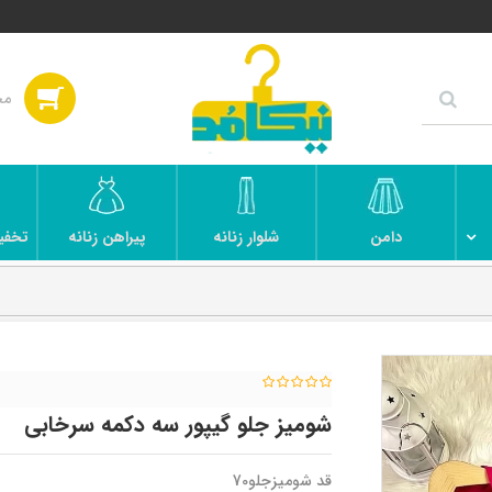
دامن
شلوار زنانه
پیراهن زنانه
تخفی
شومیز جلو گیپور سه دکمه سرخابی
قد شومیزجلو70