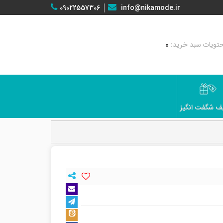
09022557306
info@nikamode.ir
0
ف شگفت انگیز