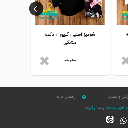
دکمه
شومیز آستین گیپور 3 دکمه
مشکی
تمام شد
انین و مقررات
راهنمای خرید
که های اجتماعی دنبال کنید: