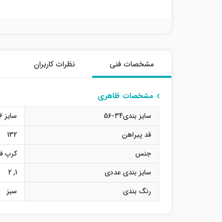
مشخصات فنی
نظرات کاربران
مشخصات ظاهری
سایز بندی34-56
سایز 36
قد پیراهن
132
جنس
کرپ فل
سایز بندی عددی
1
,
2
رنگ بندی
سبز