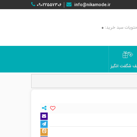
09022557306
info@nikamode.ir
0
ف شگفت انگیز