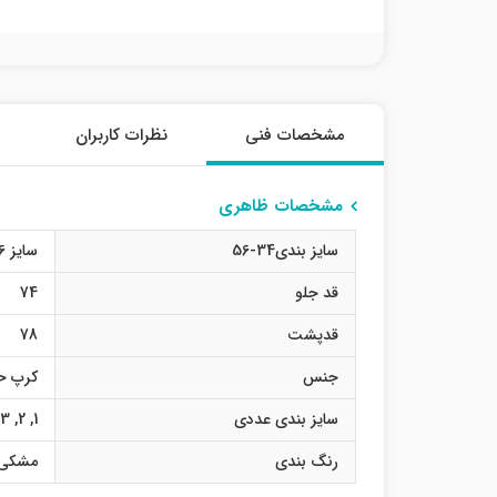
مشخصات فنی
نظرات کاربران
مشخصات ظاهری
سایز بندی34-56
سایز 36
قد جلو
74
قدپشت
78
جنس
کرپ ح
سایز بندی عددی
1
,
2
,
3
رنگ بندی
مشکی