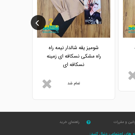
شومیز یقه شالدار نیمه راه
شومیز ی
راه مشکی نسکافه ای زمینه
ر
نسکافه ای
تمام شد
انین و مقررات
راهنمای خرید
که های اجتماعی دنبال کنید: