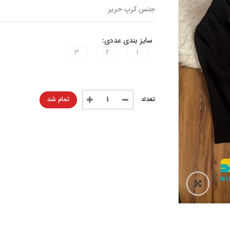
جنس کرپ حریر
سایز بندی عددی:
3
2
1
تمام شد