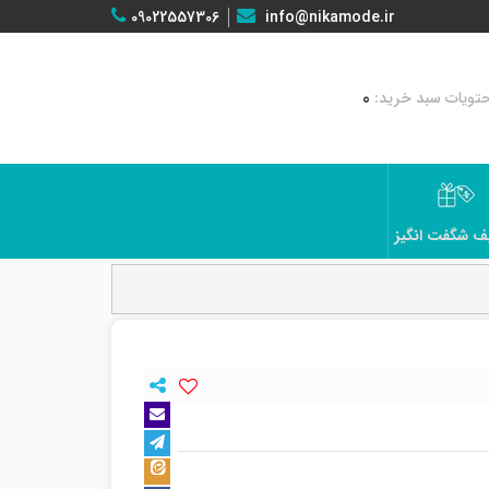
09022557306
info@nikamode.ir
0
ف شگفت انگیز