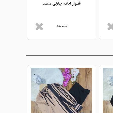
شلوار زنانه چارلی سفید
شلوار ز
تمام شد