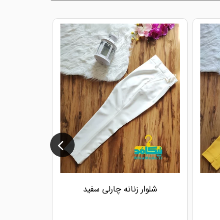
شلوار زنانه چارلی سفید
شلوار ز