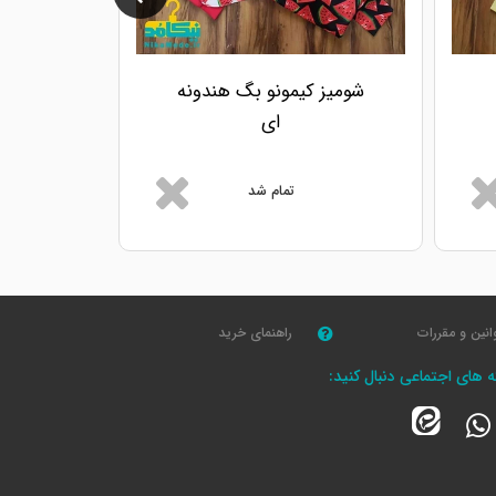
شومیز کیمونو بگ هندونه
شومیز ک
ای
تمام شد
انین و مقررات
راهنمای خرید
که های اجتماعی دنبال کنید: