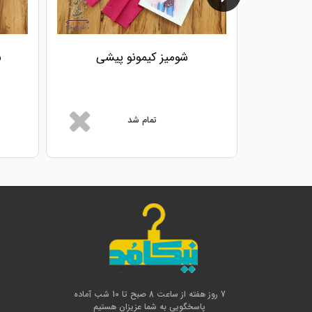
شومیز کیمونو پیشی
ش
تمام شد
7 روز هفته از ساعت 8 صبح تا 10 شب آماده
پاسخگویی به شما عزیزان هستیم