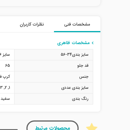
مشخصات فنی
نظرات کاربران
مشخصات ظاهری
سایز بندی34-56
سایز 36
قد جلو
65
جنس
کرپ فل
سایز بندی عددی
1
,
2
,
3
رنگ بندی
سفید
محصولات مرتبط