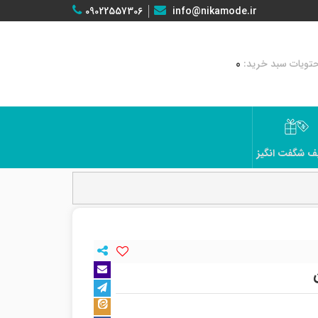
09022557306
info@nikamode.ir
0
ف شگفت انگیز