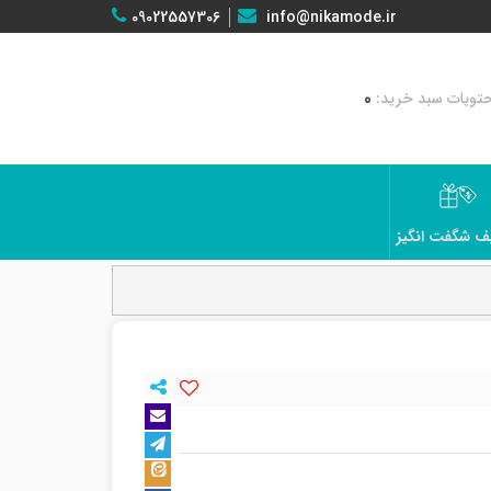
09022557306
info@nikamode.ir
0
ف شگفت انگیز