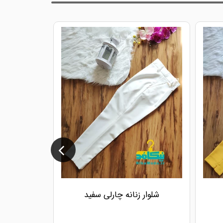
شلوار زنانه چارلی سفید
شلوار ز