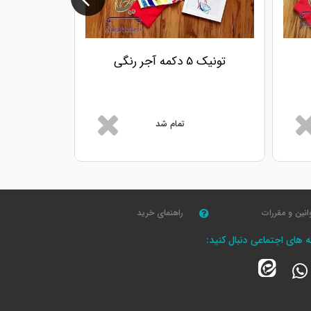
تونیک 5 دکمه آجر رنگی
تون
تمام شد
انین و مقررات
راهنمای خرید
که های اجتماعی دنبال کنید: