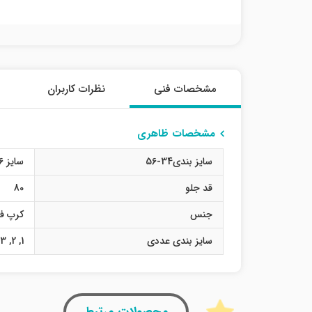
مشخصات فنی
نظرات کاربران
مشخصات ظاهری
سایز بندی34-56
سایز 36
قد جلو
80
جنس
کرپ فل
سایز بندی عددی
1
,
2
,
3