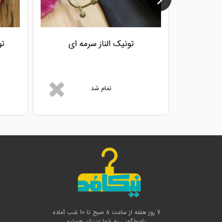
تونیک الناز سرمه ای
تمام شد
7 روز هفته از ساعت 8 صبح تا 10 شب آماده
پاسخگویی به شما عزیزان هستیم