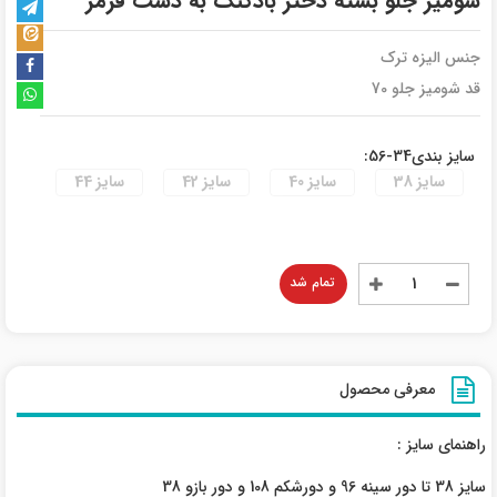
شومیز جلو بسته دختر بادکنک به دست قرمز
جنس الیزه ترک
قد شومیز جلو 70
سایز بندی34-56:
سایز 38
سایز 40
سایز 42
سایز 44
تمام شد
معرفی محصول
راهنمای سایز :
سایز 38 تا دور سینه 96 و دورشکم 108 و دور بازو 38