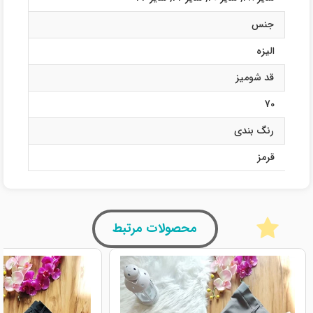
جنس
الیزه
قد شومیز
70
رنگ بندی
قرمز
محصولات مرتبط