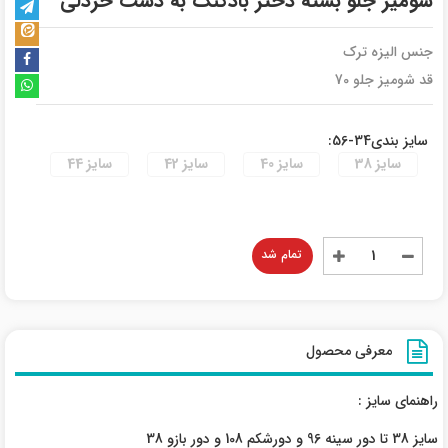
شومیز جلو بسته دختر بادکنک به دست خردلی
جنس الیزه ترک
قد شومیز جلو 70
سایز بندی34-56:
سایز 38
سایز 40
سایز 42
سایز 44
تمام شد
معرفی محصول
راهنمای سایز :
سایز 38 تا دور سینه 96 و دورشکم 108 و دور بازو 38