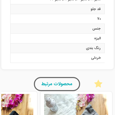
قد جلو
70
جنس
الیزه
رنگ بندی
خردلی
محصولات مرتبط