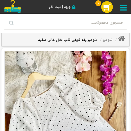
0
ورود | ثبت نام
شومیز
شومیز یقه قایقی قلب خال خالی سفید