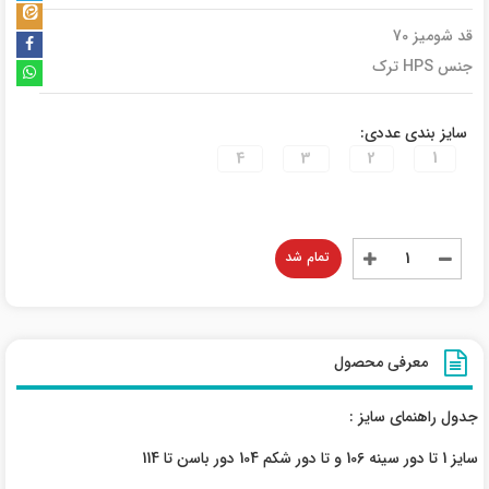
قد شومیز 70
جنس HPS ترک
سایز بندی عددی:
4
3
2
1
تمام شد
معرفی محصول
جدول راهنمای سایز :
سایز 1 تا دور سینه 106 و تا دور شکم 104 دور باسن تا 114