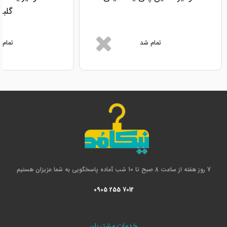
گلبه
تمام شد
تمام 
7 روز هفته از ساعت 8 صبح تا 10 شب آماده پاسخگویی به شما عزیزان هستیم
0905 255 7012
خدمات مشتریان