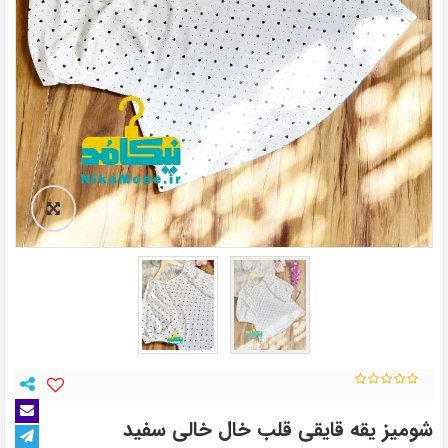
شومیز یقه قایقی قلب خال خالی سفید