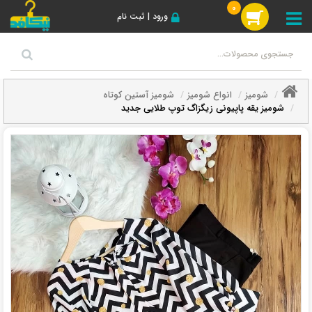
0
ورود | ثبت نام
شومیز
انواع شومیز
شومیز آستین کوتاه
شومیز یقه پاپیونی زیگزاگ توپ طلایی جدید