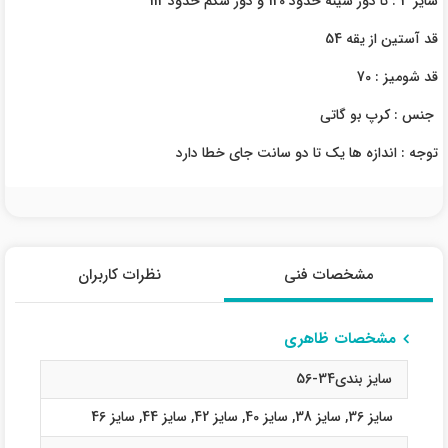
سایز 3 : تا دور سینه حدود 120 و دور شکم حدود 112
قد آستین از یقه 54
قد شومیز : 70
جنس : کرپ بو گاتی
توجه : اندازه ها یک تا دو سانت جای خطا دارد
مشخصات فنی
نظرات کاربران
مشخصات ظاهری
سایز بندی34-56
سایز 36
,
سایز 38
,
سایز 40
,
سایز 42
,
سایز 44
,
سایز 46