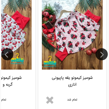
شومیز کیمونو یقه پاپیونی
شومیز کیمونو 
اناری
گربه و ه
تمام شد
تمام 