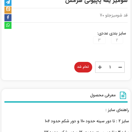
شومیز یقه پاپیونی هرمس
قد شومیزجلو 70
سایز بندی عددی:
3
2
تمام شد
معرفی محصول
راهنمای سایز :
سایز 2 : تا دور سینه حدود 110 و دور شکم حدود 106