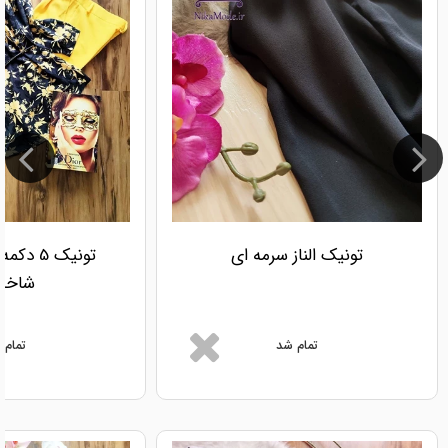
تونیک الناز سرمه ای
تونیک 5
شاخه 
تمام شد
تمام 