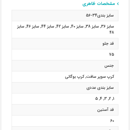
مشخصات ظاهری
سایز بندی34-56
سایز 36
,
سایز 38
,
سایز 40
,
سایز 42
,
سایز 44
,
سایز 46
,
سایز
48
قد جلو
75
جنس
کرپ سوپر سافت
,
کرپ بوگاتی
سایز بندی عددی
5
,
4
,
3
,
2
,
1
قد آستین
60