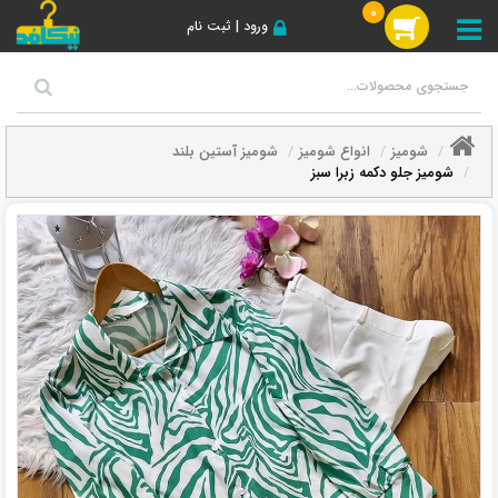
0
ورود | ثبت نام
شومیز
انواع شومیز
شومیز آستین بلند
شومیز جلو دکمه زبرا سبز