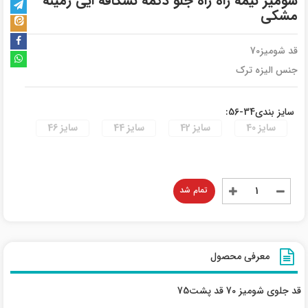
شومیز نیمه راه راه جلو دکمه نسکافه ایی زمینه
مشکی
قد شومیز70
جنس الیزه ترک
سایز بندی34-56:
سایز 40
سایز 42
سایز 44
سایز 46
تمام شد
معرفی محصول
قد جلوی شومیز 70 قد پشت75