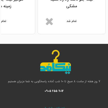
مشکی
زمینه 
تمام شد
تمام 
7 روز هفته از ساعت 8 صبح تا 10 شب آماده پاسخگویی به شما عزیزان هستیم
0905 255 7012