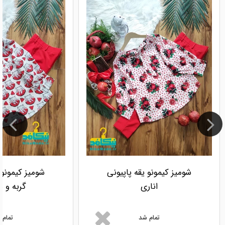
شومیز کیمونو یقه پاپیونی
شومیز کیمونو 
اناری
گربه و ه
تمام شد
تمام 