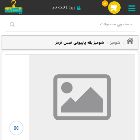
0
ورود | ثبت نام
شومیز
شومیز یقه پاپیونی فیس قرمز