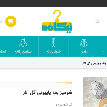
دامن
شلوار زنانه
پیراهن زنانه
تخفی
یقه پاپیونی گل انار
شومیز یقه پاپیونی گل انار
قد شومیز70