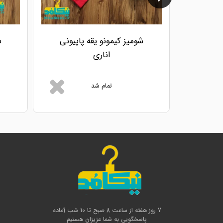
شومیز کیمونو یقه پاپیونی
ش
اناری
تمام شد
7 روز هفته از ساعت 8 صبح تا 10 شب آماده
پاسخگویی به شما عزیزان هستیم