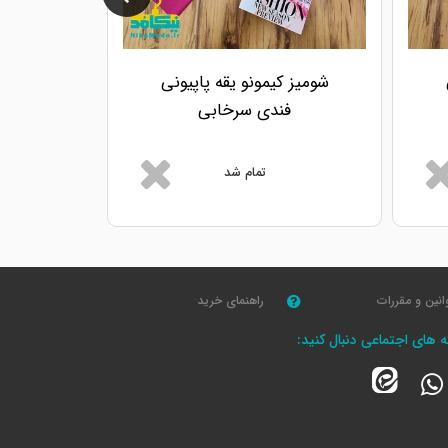
شومیز کیمونو یقه پاپیونی
فندی سرخابی
تمام شد
انین و مقررات
راهنمای خرید
که های اجتماعی دنبال کنید: