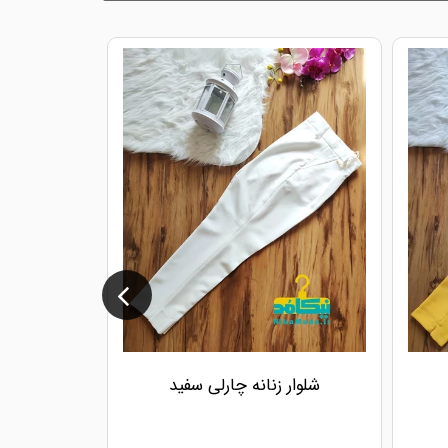
شلوار زنانه چارلی سفید
شلوار ز