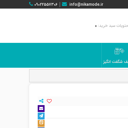
09022557306
info@nikamode.ir
0
ف شگفت انگیز