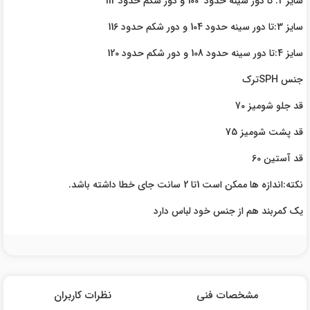
سایز 2: تا دور سینه حدود 100 و دور شکم حدود 112
سایز 3:تا دور سینه حدود 104 و دور شکم حدود 116
سایز 4:تا دور سینه حدود 108 و دور شکم حدود 120
جنس SPHترک
قد جلو شومیز 70
قد پشت شومیز 75
قد آستین 60
نکته:اندازه ها ممکن است 1تا 2 سانت جای خطا داشته باشد.
یک کمربند هم از جنس خود لباس دارد
مشخصات فنی
نظرات کاربران