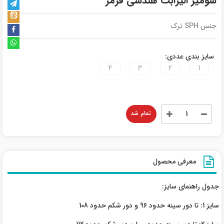
شومیز الیزابت هندسی قرمز
جنس SPH ترک
سایز بندی عددی:
4
3
2
1
تمام شد
معرفی محصول
جدول راهنمای سایز:
سایز 1: تا دور سینه حدود 96 و دور شکم حدود 108