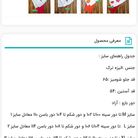
معرفی محصول
جدول راهنمای سایز :
جنس :الیزه ترک
قد جلو شومیز :65
قد آستین :54
دور بازو : آزاد
سایز M:تا دور سینه 100تا 102 و دور شکم تا 104 دور باسن 110 معادل سایز 1
سایز L :تا دور سینه 104تا 106 و دور شکم تا 108 دور باسن 114 معادل سایز 2