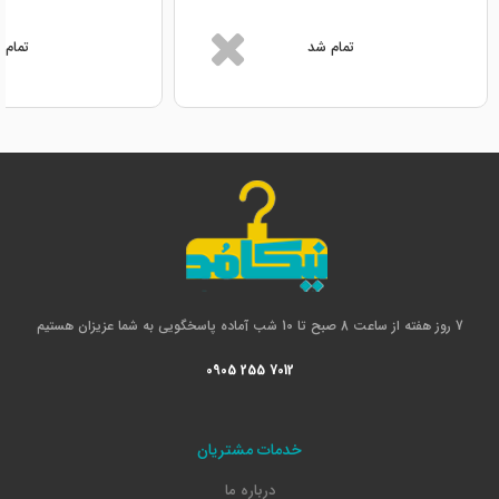
تمام شد
تمام 
7 روز هفته از ساعت 8 صبح تا 10 شب آماده پاسخگویی به شما عزیزان هستیم
0905 255 7012
خدمات مشتریان
درباره ما