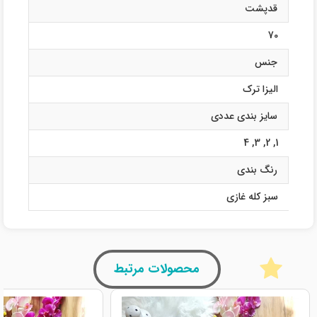
قدپشت
70
جنس
الیزا ترک
سایز بندی عددی
4
,
3
,
2
,
1
رنگ بندی
سبز کله غازی
محصولات مرتبط