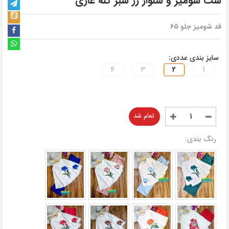
ست شومیز و شلوار رز سبز کله غازی
قد شومیز جلو 65
سایز بندی عددی:
4
3
2
1
تمام شد
رنگ بندی: