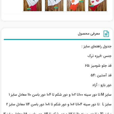
معرفی محصول
جدول راهنمای سایز :
جنس :الیزه ترک
قد جلو شومیز :65
قد آستین :54
دور بازو : آزاد
سایز M:تا دور سینه 100تا 102 و دور شکم تا 104 دور باسن 110 معادل سایز 1
سایز L :تا دور سینه 104تا 106 و دور شکم تا 108 دور باسن 114 معادل سایز 2