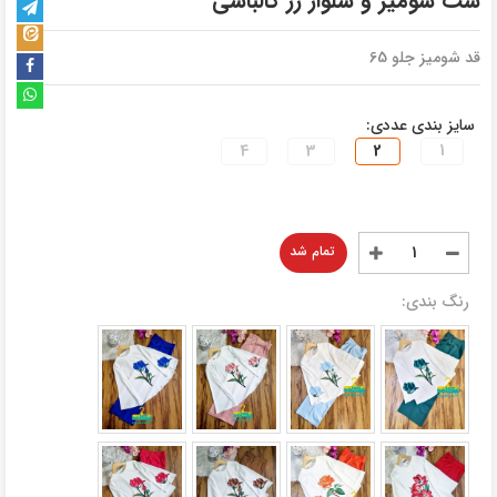
ست شومیز و شلوار رز کالباسی
قد شومیز جلو 65
سایز بندی عددی:
4
3
2
1
تمام شد
رنگ بندی: