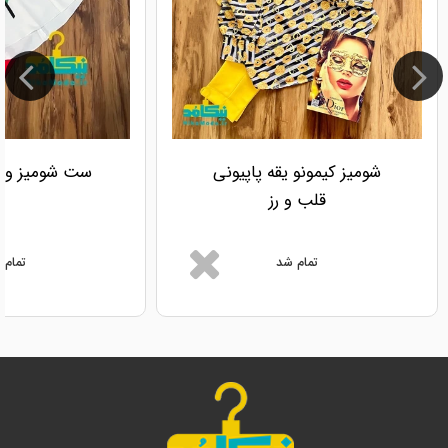
شومیز کیمونو یقه پاپیونی
ست شومیز و شل
قلب و رز
تمام شد
تمام 