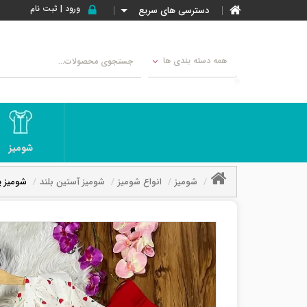
ورود | ثبت نام
دسترسی های سریع
همه دسته بندی ها
شومیز
شومیز
انواع شومیز
شومیز آستین بلند
شومیز ی