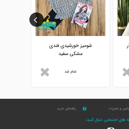
ر
شومیز خورشیدی فندی
شومیز
مشکی سفید
تمام شد
انین و مقررات
راهنمای خرید
که های اجتماعی دنبال کنید: