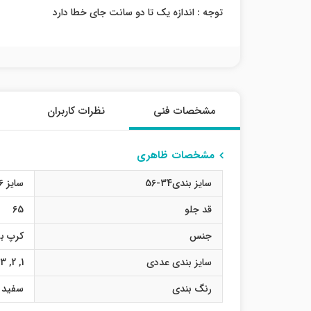
توجه : اندازه یک تا دو سانت جای خطا دارد
مشخصات فنی
نظرات کاربران
مشخصات ظاهری
سایز بندی34-56
سایز 36
قد جلو
65
جنس
کرپ بو
سایز بندی عددی
1
,
2
,
3
رنگ بندی
سفید