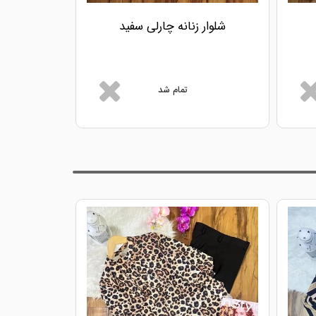
شلوار زنانه چارلی سفید
شلوار ز
تمام شد