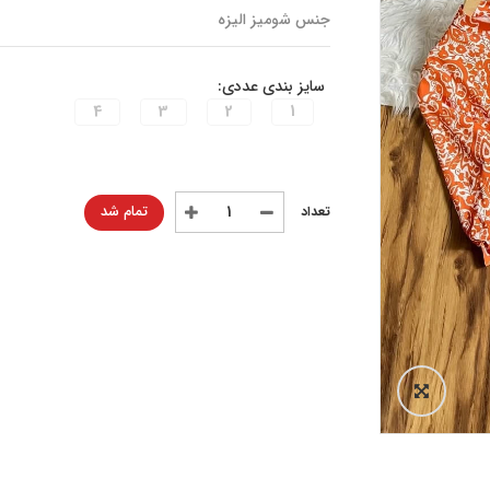
جنس شومیز الیزه
سایز بندی عددی:
4
3
2
1
تمام شد