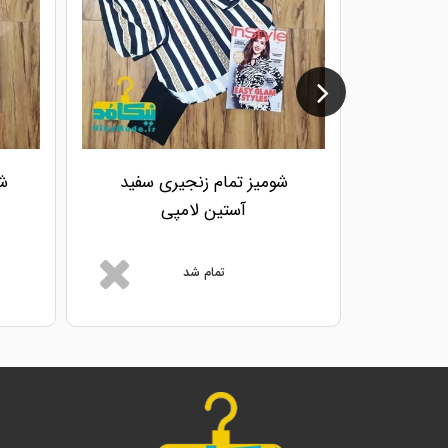
شومیز تمام زنجیری سفید
ش
آستین لامپی
تمام شد