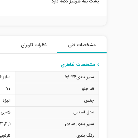
پشت یقه شومیز دکمه دارد.
مشخصات فنی
نظرات کاربران
مشخصات ظاهری
سایز بندی34-56
سایز 36
قد جلو
70
جنس
الیزه
مدل آستین
لامپی
سایز بندی عددی
1
,
2
,
3
رنگ بندی
نارنجی