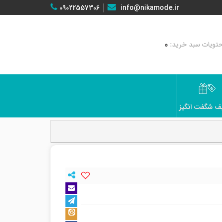
09022557306
info@nikamode.ir
0
ف شگفت انگیز