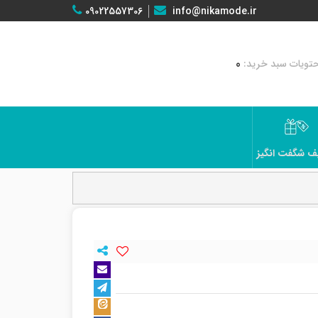
09022557306
info@nikamode.ir
0
ف شگفت انگیز