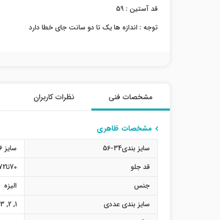
قد آستین : 59
توجه : اندازه ها یک تا دو سانت جای خطا دارد
مشخصات فنی
نظرات کاربران
مشخصات ظاهری
سایز بندی34-56
سایز 36
قد جلو
70تا72
جنس
الیزه
سایز بندی عددی
1
,
2
,
3