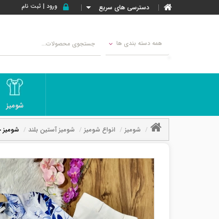
ورود | ثبت نام
دسترسی های سریع
همه دسته بندی ها
شومیز
شومیز
انواع شومیز
شومیز آستین بلند
شومیز ج