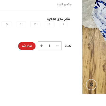
جنس الیزه
سایز بندی عددی:
5
4
3
2
1
تمام شد