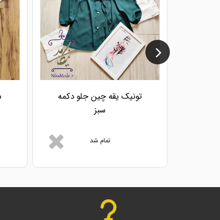
تونیک یقه چین جلو دکمه
ش
سبز
تمام شد