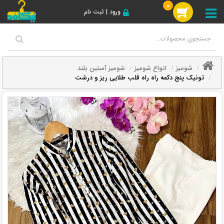
0
ورود | ثبت نام
شومیز
انواع شومیز
شومیز آستین بلند
تونیک پنج دکمه راه راه قلب طلایی ریز و درشت