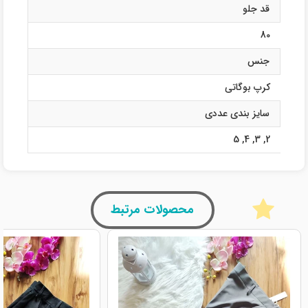
قد جلو
80
جنس
کرپ بوگاتی
سایز بندی عددی
5
,
4
,
3
,
2
محصولات مرتبط