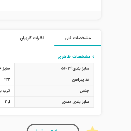
مشخصات فنی
نظرات کاربران
مشخصات ظاهری
سایز بندی34-56
سایز 36
قد پیراهن
132
جنس
کرپ بو
سایز بندی عددی
1
,
2