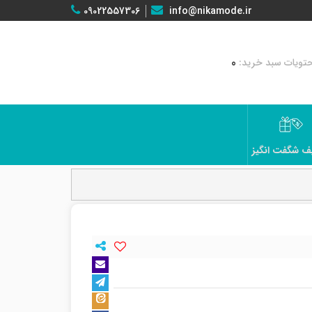
09022557306
info@nikamode.ir
0
ف شگفت انگیز