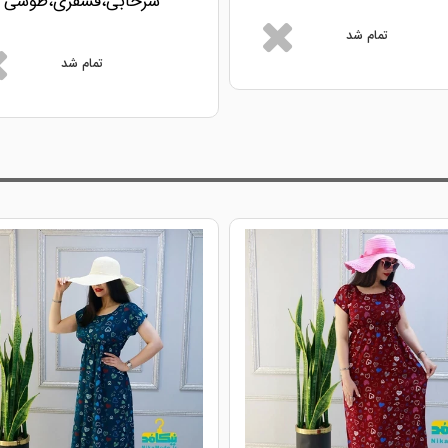
سرخابی،فسفری،طوسی
تمام شد
تمام شد