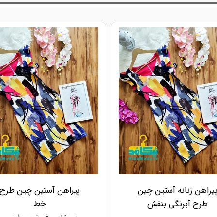
یراهن زنانه آستین چین
پیراهن آستین چین طرح
طرح آبرنگی بنفش
خط